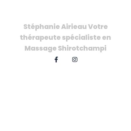
Shirotchampi
Stéphanie Airieau Votre
thérapeute spécialiste en
Massage Shirotchampi
F
I
a
n
c
s
e
t
b
a
o
g
o
r
k
a
-
m
f